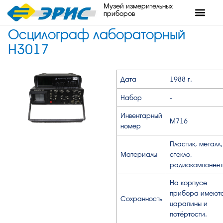
Музей измерительных
приборов
Осцилограф лабораторный
Н3017
Дата
1988 г.
Набор
-
Инвентарный
М716
номер
Пластик, металл,
Материалы
стекло,
радиокомпонент
На корпусе
прибора имеют
Сохранность
царапины и
потёртости.