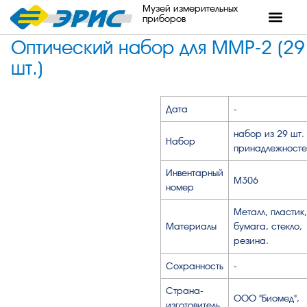
Музей измерительных
приборов
Оптический набор для ММР-2 (29
шт.)
Дата
-
набор из 29 шт.
Набор
принадлежност
Инвентарный
М306
номер
Металл, пластик,
Материалы
бумага, стекло,
резина.
Сохранность
-
Страна-
ООО "Биомед",
изготовитель