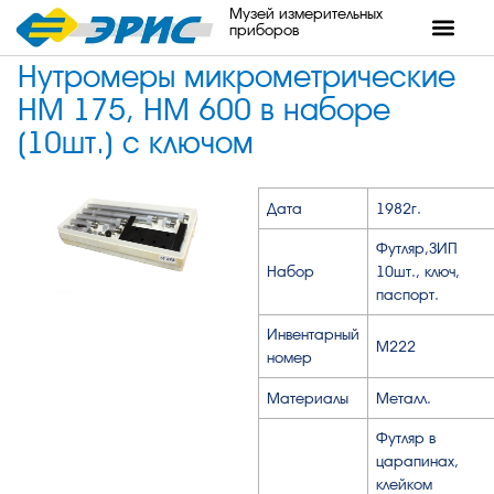
Музей измерительных
приборов
Нутромеры микрометрические
НМ 175, НМ 600 в наборе
(10шт.) с ключом
Дата
1982г.
Футляр,ЗИП
Набор
10шт., ключ,
паспорт.
Инвентарный
М222
номер
Материалы
Металл.
Футляр в
царапинах,
клейком