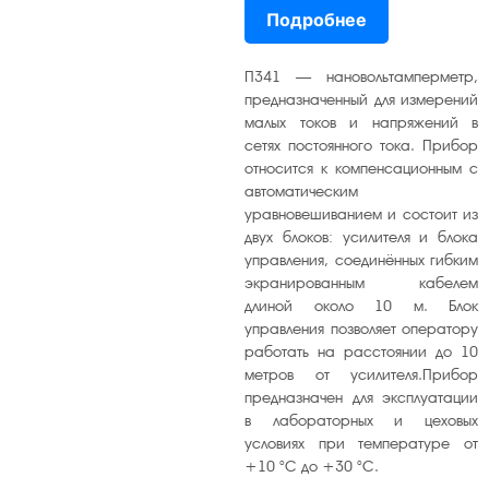
Подробнее
вниз,
чтобы
увеличить
П341 — нановольтамперметр,
или
предназначенный для измерений
малых токов и напряжений в
уменьшит
сетях постоянного тока. Прибор
громкость
относится к компенсационным с
автоматическим
уравновешиванием и состоит из
двух блоков: усилителя и блока
управления, соединённых гибким
экранированным кабелем
длиной около 10 м. Блок
управления позволяет оператору
работать на расстоянии до 10
метров от усилителя.Прибор
предназначен для эксплуатации
в лабораторных и цеховых
условиях при температуре от
+10 °C до +30 °C.