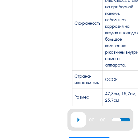
отвалилось стек
на приборной
панели,
небольшая
Сохранность
коррозия на
входах и выхода
большое
количество
ржавчины внутр
самого
аппарата.
Страна-
СССР.
изготовитель
47,8см, 15,7см,
Размер
23,7см
Аудиоплеер
00:00
00:37
Используй
клавиши
вверх/