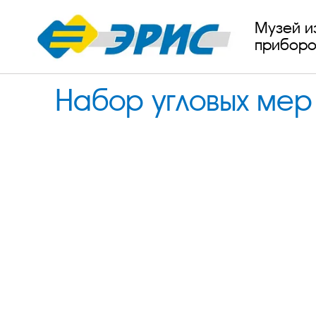
Музей и
приборо
Набор угловых мер