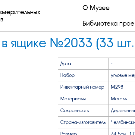
О Музее
змерительных
в
Библиотека прое
 в ящике №2033 (33 шт.
Дата
-
Набор
угловые ме
Инвентарный номер
М298
Материалы
Металл.
Сохранность
Деревянны
Страна-изготовитель
Челябински
Размер
34,5см, 1