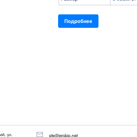
Подробнее
й, ул.
site@eriskip.net