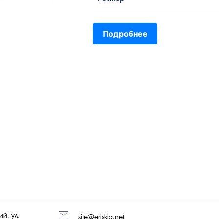
Подробнее
й, ул.
site@eriskip.net