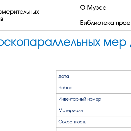
О Музее
змерительных
в
Библиотека прое
оскопараллельных мер д
Дата
Набор
Инвентарный номер
Материалы
Сохранность