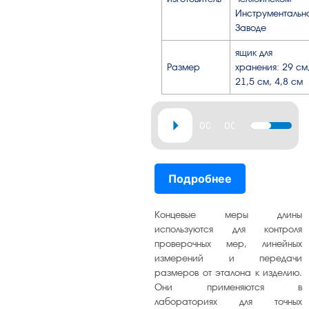
Инструментальн
Заводе
ящик для
Размер
хранения: 29 см
21,5 см, 4,8 см
Аудиоплеер
00:00
00:27
Используй
клавиши
вверх/
Подробнее
вниз,
чтобы
увеличить
Концевые меры длины
или
используются для контроля
проверочных мер, линейных
уменьшит
измерений и передачи
громкость
размеров от эталона к изделию.
Они применяются в
лабораториях для точных