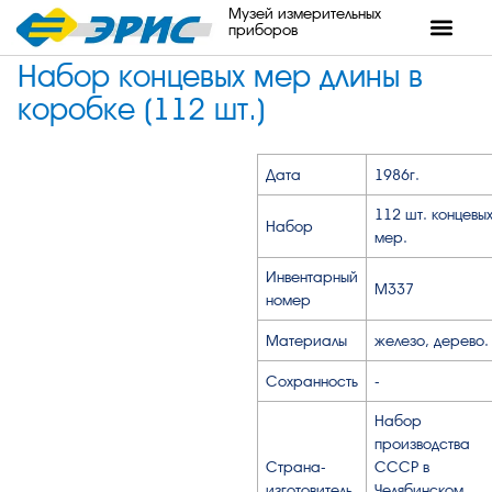
Музей измерительных
приборов
Набор концевых мер длины в
коробке (112 шт.)
Дата
1986г.
112 шт. концевы
Набор
мер.
Инвентарный
М337
номер
Материалы
железо, дерево.
Сохранность
-
Набор
производства
Страна-
СССР в
изготовитель
Челябинском