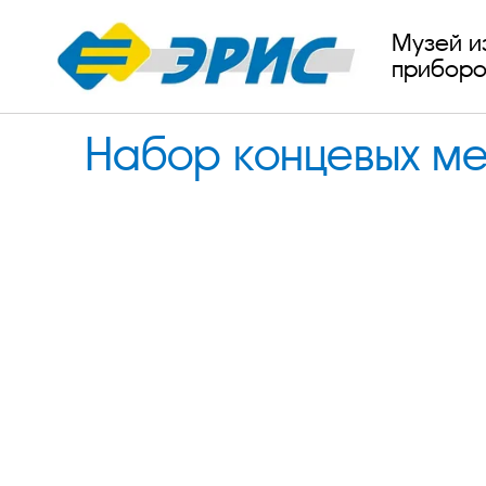
Музей и
приборо
Набор концевых мер