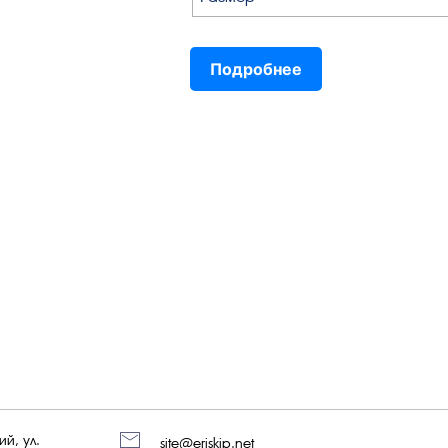
Подробнее
й, ул.
site@eriskip.net