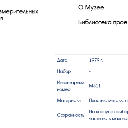
О Музее
змерительных
в
Библиотека прое
Дата
1979 г.
Набор
-
Инвентарный
М311
номер
Материалы
Пластик, металл, 
На корпусе прибо
Сохранность
части есть малоза