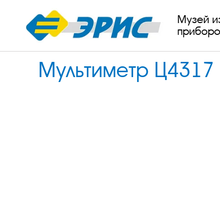
Музей и
приборо
Мультиметр Ц4317