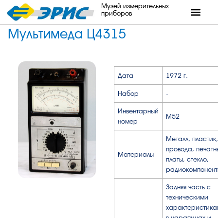
Музей измерительных
приборов
Мультимеда Ц4315
Дата
1972 г.
Набор
-
Инвентарный
М52
номер
Металл, пластик,
провода, печатн
Материалы
платы, стекло,
радиокомпонент
Задняя часть с
техническими
характеристика
в царапинах и