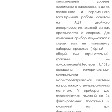
относительный уровень
громкость
переменного напряжения в цепях
постоянного и переменного
тока.Принцип работы основан
на АЦП двойного
интегрирования: входной сигнал
сравнивается с опорным. Для
измерения прибор подключают к
схеме или её компоненту
набором проводов (чёрный —
общий или отрицательный,
красный —
положительный).Тестеры Ц4315
оснащены измерительными
механизмами
магнитоэлектрической системы
на растяжках с внутрирамочным
магнитом. У прибора два
переключателя: галетный на 24
фиксированных положения и
кнопочный на три
фиксированных