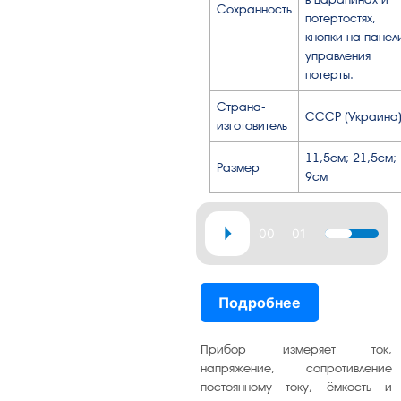
Сохранность
потертостях,
кнопки на панел
управления
потерты.
Страна-
СССР (Украина)
изготовитель
11,5см; 21,5см;
Размер
9см
Аудиоплеер
00:00
01:12
Используй
клавиши
вверх/
Подробнее
вниз,
чтобы
увеличить
Прибор измеряет ток,
или
напряжение, сопротивление
постоянному току, ёмкость и
уменьшит