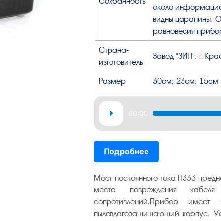
Сохранность
около информацион
видны царапины. О
равновесия прибо
Страна-
Завод "ЗИП", г.Кр
изготовитель
Размер
30см; 23см; 15см
Аудиоплеер
00:00
Подробнее
Мост постоянного тока П333 предн
места повреждения кабеля
сопротивлений.Прибор имеет 
пылевлагозащищающий корпус. Ус