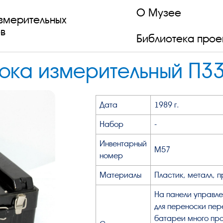
О Музее
змерительных
в
Библиотека прое
тока измерительный П3
Дата
1989 г.
Набор
-
Инвентарный
М57
номер
Материалы
Пластик, металл, 
На панели управле
для переноски пер
батареи много про