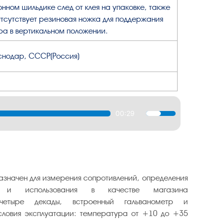
ном шильдике след от клея на упаковке, также
тсутствует резиновая ножка для поддержания
ра в вертикальном положении.
аснодар, СССР(Россия)
00:29
Используйте
клавиши
вверх/
вниз,
чтобы
увеличить
азначен для измерения сопротивлений, определения
или
 и использования в качестве магазина
уменьшить
четыре декады, встроенный гальванометр и
громкость.
ловия эксплуатации: температура от +10 до +35