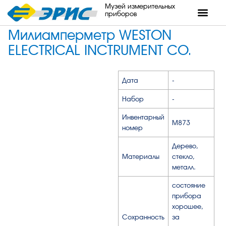
Музей измерительных
приборов
Милиамперметр WESTON
ELECTRICAL INCTRUMENT CO.
Дата
-
Набор
-
Инвентарный
М873
номер
Дерево,
Материалы
стекло,
металл.
состояние
прибора
хорошее,
Сохранность
за