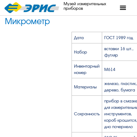
Музей измерительных
приборов
Микрометр
Дата
ГОСТ 1989 год
вставки 16 шт.,
Набор
футляр
Инвентарный
М614
номер
железо, пластик,
Материалы
дерево, бумага
прибор в смазк
для измерительн
Сохранность
инструментов,
короб крошится
дно почернело