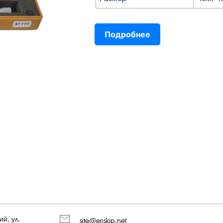
Подробнее
й, ул.
site@eriskip.net