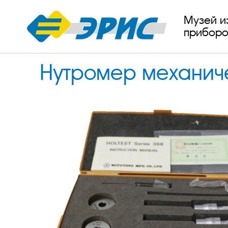
Музей и
приборо
Нутромер механичес