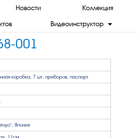
Новости
Коллекция
ктов
Видеоинструктор
68-001
нная коробка, 7 шт. приборов, паспорт
л
utoyo", Япония
см, 11см