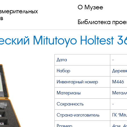
О Музее
змерительных
в
Библиотека прое
кий Mitutoyo Holtest 3
Дата
-
Набор
Деревя
Инвентарный номер
М446
Материалы
Метал
Сохранность
-
Страна-изготовитель
ГК "Mit
Размер
4см, 4