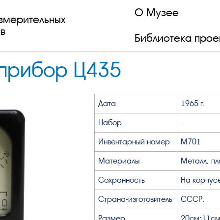
О Музее
змерительных
в
Библиотека прое
прибор Ц435
Дата
1965 г.
Набор
-
Инвентарный номер
М701
Материалы
Металл, пл
Сохранность
На корпус
Страна-изготовитель
СССР.
Размер
20см;11с