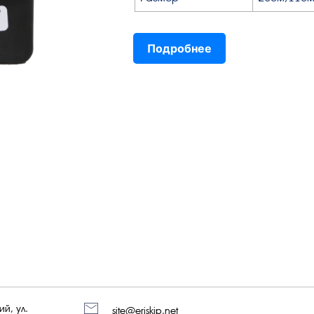
Подробнее
й, ул.
site@eriskip.net