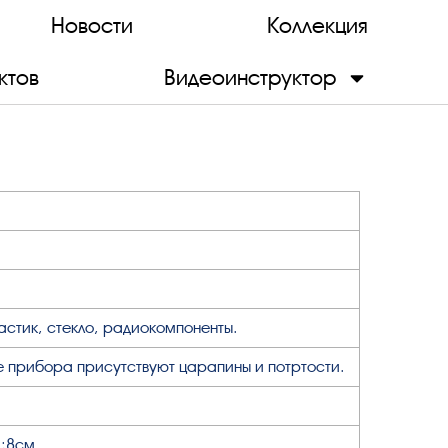
Новости
Коллекция
ктов
Видеоинструктор
астик, стекло, радиокомпоненты.
е прибора присутствуют царапины и потртости.
м;8см