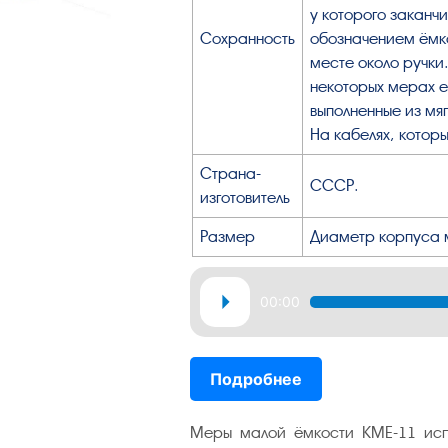
у которого заканчи
Сохранность
обозначением ёмко
месте около ручки
некоторых мерах е
выполненные из мя
На кабелях, которы
Страна-
СССР.
изготовитель
Размер
Диаметр корпуса м
Аудиоплеер
00:00
Подробнее
Меры малой ёмкости КМЕ-11 испо