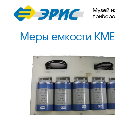
Музей и
приборо
Меры емкости КМЕ1