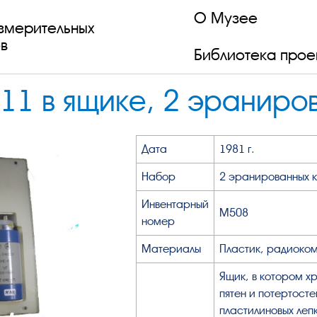
О Музее
змерительных
в
Библиотека прое
1 в ящике, 2 эраниро
Дата
1981 г.
Набор
2 эранированных к
Инвентарный
М508
номер
Материалы
Пластик, радиоком
Ящик, в котором х
пятен и потертост
пластилиновых леп