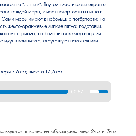
вается на "... н и к". Внутри пластиковый экран с
сти каждой меры, имеет потёртости и пятна в
. Сами меры имеют в небольшие потёртости; на
сть жёлто-оранжевые липкие пятна; подставки,
гкого материала, на большинстве мер выцвели.
е идут в комплекте, отсутствуют наконечники.
еры 7,6 см; высота 14,6 см
00:57
Используйте
клавиши
вверх/
вниз,
чтобы
увеличить
льзуются в качестве образцовых мер 2-го и 3-го