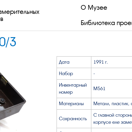
О Музее
змерительных
в
Библиотека прое
0/3
Дата
1991 г.
Набор
-
Инвентарный
М561
номер
Материалы
Металл, пластик,
С главной сторон
Сохранность
корпусе еле заме