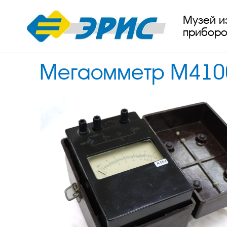
Музей и
приборо
Мегаомметр М410