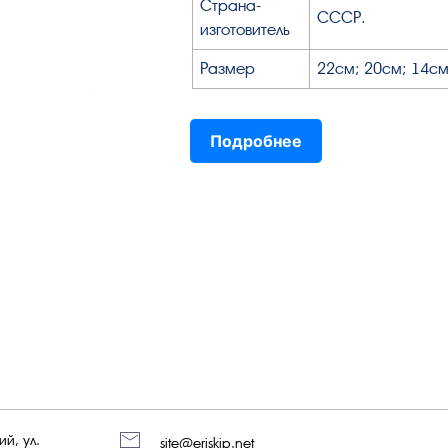
Страна-
СССР.
изготовитель
Размер
22см; 20см; 14с
Подробнее
й, ул.
site@eriskip.net