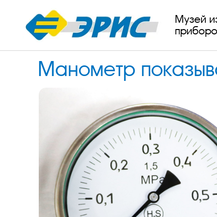
Музей и
приборо
Манометр показы