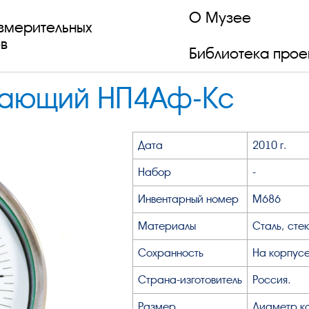
О Музее
змерительных
в
Библиотека прое
вающий НП4Аф-Кс
Дата
2010 г.
Набор
-
Инвентарный номер
М686
Материалы
Сталь, стек
Сохранность
На корпусе
Страна-изготовитель
Россия.
Размер
Диаметр к