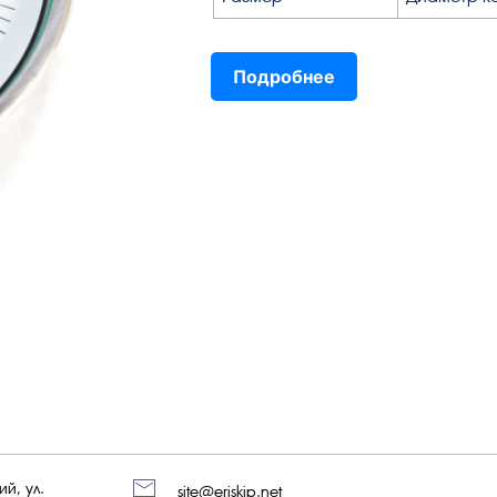
Подробнее
й, ул.
site@eriskip.net