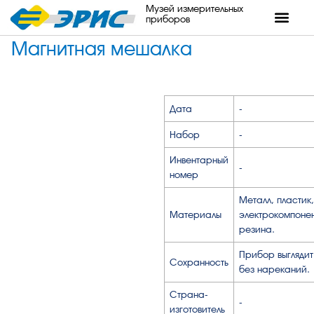
Музей измерительных
приборов
Магнитная мешалка
Дата
-
Набор
-
Инвентарный
-
номер
Металл, пластик,
Материалы
электрокомпонен
резина.
Прибор выглядит
Сохранность
без нареканий.
Страна-
-
изготовитель