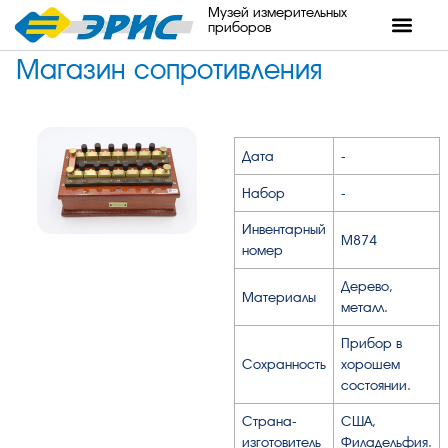
Музей измерительных
приборов
Магазин сопротивления
Дата
-
Набор
-
Инвентарный
М874
номер
Дерево,
Материалы
металл.
Прибор в
Сохранность
хорошем
состоянии.
Страна-
США,
изготовитель
Филадельфия.