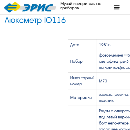
Музей измерительных
приборов
Люксметр Ю116
Дата
1981г.
фотоэлемент Ф5
Набор
светофильтры-3 
поглотитель(наса
Инвентарный
М70
номер
железо, резина,
Материалы
пластик.
Рядом с отверст
под левый верхн
болт непонятное,
засохшее корич