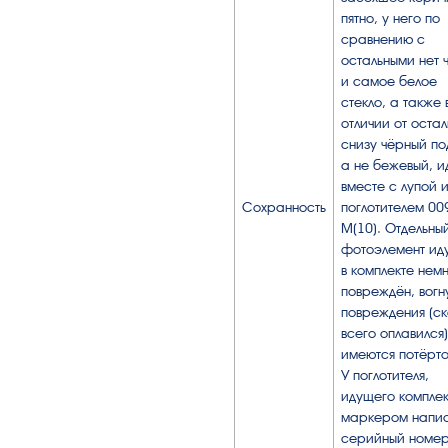
пятно, у него по
сравнению с
остальными нет 
и самое белое
стекло, а также 
отличии от остал
снизу чёрный по
а не бежевый, и
вместе с лупой 
Сохранность
поглотителем 00
М(10). Отдельны
фотоэлемент ид
в комплекте нем
повреждён, вогн
повреждения (с
всего оплавился)
имеются потёрто
У поглотителя,
идущего комплек
маркером напи
серийный номер