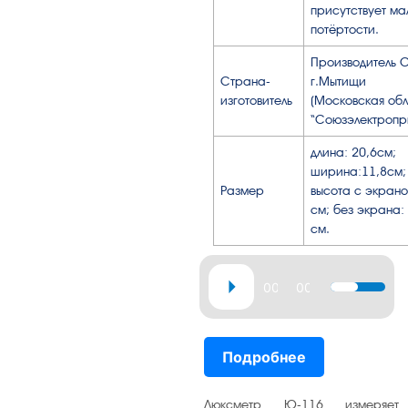
присутствует ма
потёртости.
Производитель
Страна-
г.Мытищи
изготовитель
(Московская обл
“Союзэлектропр
длина: 20,6см;
ширина:11,8см;
Размер
высота с экрано
см; без экрана: 
см.
Аудиоплеер
00:00
00:38
Используй
клавиши
вверх/
Подробнее
вниз,
чтобы
увеличить
Люксметр Ю-116 измеряет