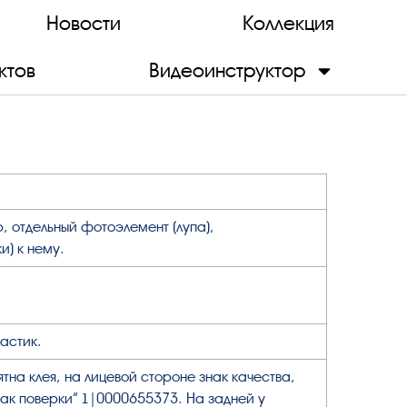
Новости
Коллекция
ктов
Видеоинструктор
, отдельный фотоэлемент (лупа),
и) к нему.
ластик.
тна клея, на лицевой стороне знак качества,
нак поверки” 1|0000655373. На задней у