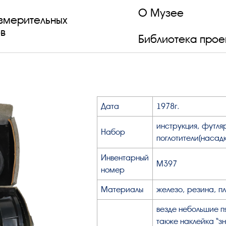
О Музее
змерительных
в
Библиотека прое
Дата
1978г.
инструкция, футляр
Набор
поглотители(насадк
Инвентарный
М397
номер
Материалы
железо, резина, п
везде небольшие пя
также наклейка “з