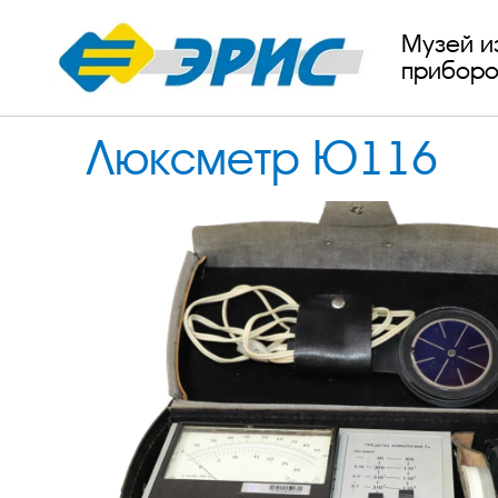
Музей и
приборо
Люксметр Ю116