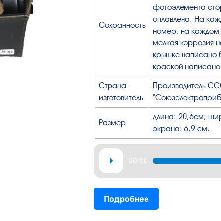
фотоэлемента стор
оплавлена. На ка
Сохранность
номер, на каждом 
мелкая коррозия н
крышке написано 
краской написано 
Страна-
Производитель СС
изготовитель
“Союзэлектроприб
длина: 20,6см; ши
Размер
экрана: 6,9 см.
Аудиоплеер
00:00
Подробнее