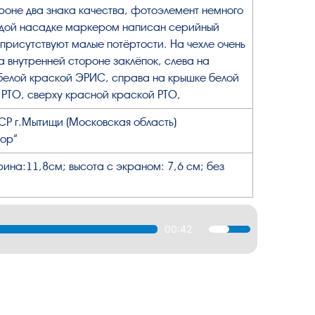
оне два знака качества, фотоэлемент немного
ждой насадке маркером написан серийный
присутствуют малые потёртости. На чехле очень
а внутренней стороне заклёпок, слева на
белой краской ЭРИС, справа на крышке белой
РТО, сверху красной краской РТО,
СР г.Мытищи (Московская область)
ор”
рина:11,8см; высота с экраном: 7,6 см; без
00:42
Используйте
клавиши
вверх/
вниз,
чтобы