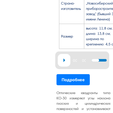
Страна-
„Новосибирский
изготовитель
приборостроите
завод“ (бывший 
имени Ленина)
высота: 11,8 см;
длина: 13,8 см;
Размер
ширина по
креплению: 4,5 
Аудиоплеер
00:00
00:34
Используй
клавиши
вверх/
Подробнее
вниз,
чтобы
увеличить
Оптические квадранты типа
или
КО-30 измеряют углы наклона
плоских и цилиндрических
уменьшит
поверхностей и устанавливают
громкость