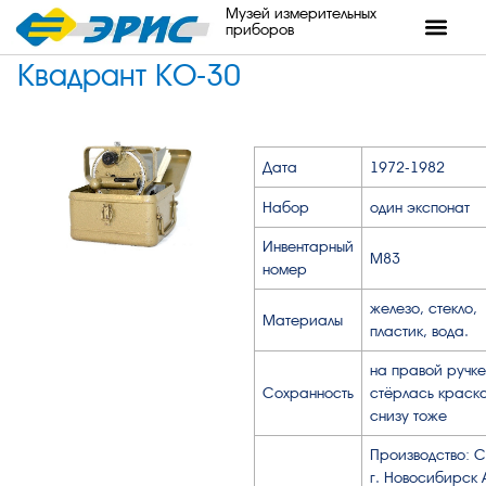
Музей измерительных
приборов
Квадрант КО-30
Дата
1972-1982
Набор
один экспонат
Инвентарный
М83
номер
железо, стекло,
Материалы
пластик, вода.
на правой ручке
Сохранность
стёрлась краска
снизу тоже
Производство: 
г. Новосибирск