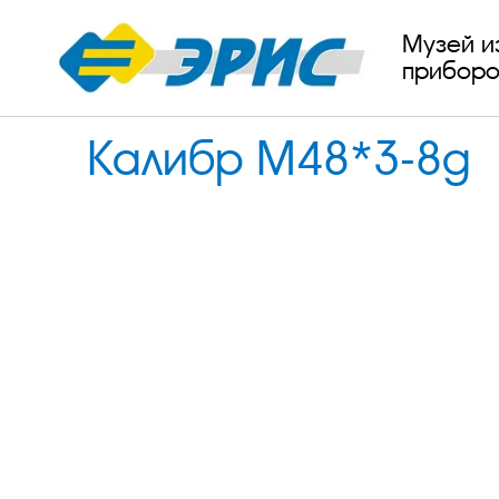
Музей и
приборо
Калибр М48*3-8g