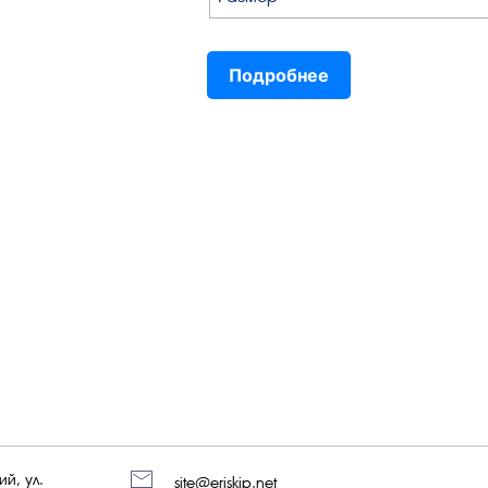
Подробнее
й, ул.
site@eriskip.net