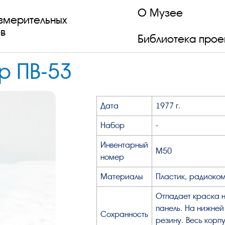
О Музее
змерительных
в
Библиотека прое
р ПВ-53
Дата
1977 г.
Набор
-
Инвентарный
М50
номер
Материалы
Пластик, радиоком
Отпадает краска н
панель. На нижней
Сохранность
резину. Весь корп