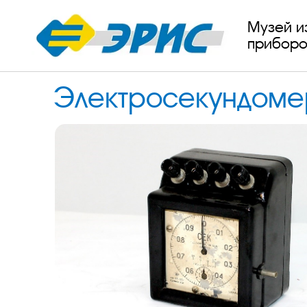
Музей и
приборо
Электросекундоме