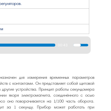
регуляторов.
см
00:43
Используйте
клавиши
вверх/
вниз,
чтобы
увеличить
назначен для измерения временных параметров
или
ойств с контактами. Он представляет собой щитовой
уменьшить
в другие устройства. Принцип работы секундомера
громкость.
нии якоря электромагнита, соединённого с осью
со оно поворачивается на 1/100 часть оборота.
дит за 1 секунду. Прибор может работать при