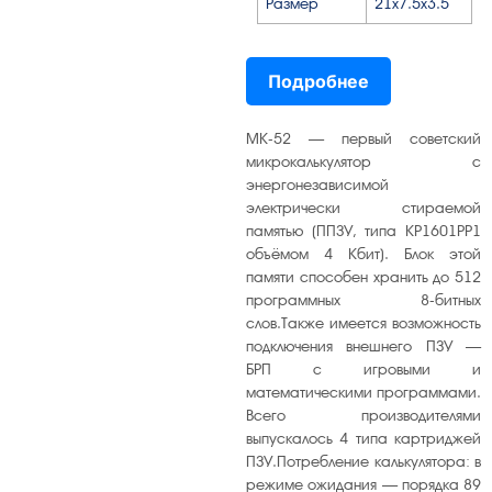
Размер
21х7.5х3.5
Подробнее
МК-52 — первый советский
микрокалькулятор с
энергонезависимой
электрически стираемой
памятью (ППЗУ, типа КР1601РР1
объёмом 4 Кбит). Блок этой
памяти способен хранить до 512
программных 8-битных
слов.Также имеется возможность
подключения внешнего ПЗУ —
БРП с игровыми и
математическими программами.
Всего производителями
выпускалось 4 типа картриджей
ПЗУ.Потребление калькулятора: в
режиме ожидания — порядка 89