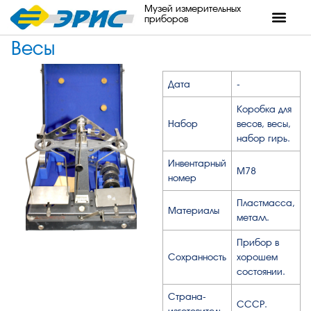
Музей измерительных
приборов
Весы
Дата
-
Коробка для
Набор
весов, весы,
набор гирь.
Инвентарный
М78
номер
Пластмасса,
Материалы
металл.
Прибор в
Сохранность
хорошем
состоянии.
Страна-
СССР.