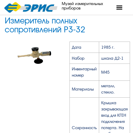
Музей измерительных
приборов
Измеритель полных
сопротивлений Р3-32
Дата
1985 г.
Набор
шкала Д2-1
Инвентарный
М45
номер
металл,
Материалы
стекло.
Крышка
закрывающая
вход для КГЕН
подключения
Сохранность
потерта. На