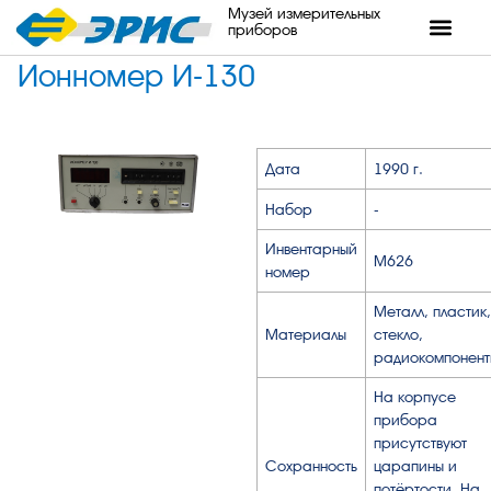
Музей измерительных
приборов
Ионномер И-130
Дата
1990 г.
Набор
-
Инвентарный
М626
номер
Металл, пластик,
Материалы
стекло,
радиокомпонент
На корпусе
прибора
присутствуют
Сохранность
царапины и
потёртости. На