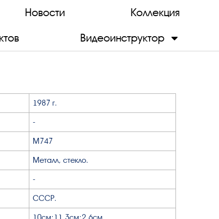
Новости
Коллекция
ктов
Видеоинструктор
1987 г.
-
М747
Металл, стекло.
-
СССР.
10см;11,3см;2,6см