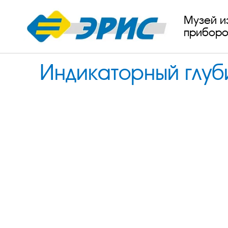
Музей и
приборо
Индикаторный глу