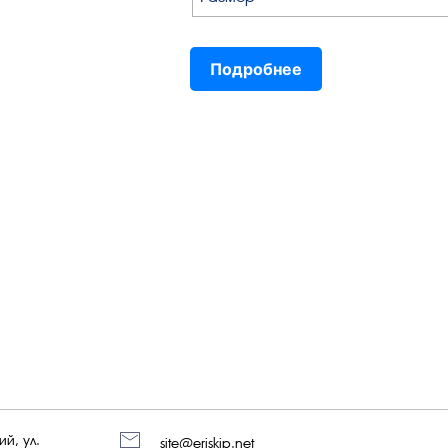
Подробнее
й, ул.
site@eriskip.net