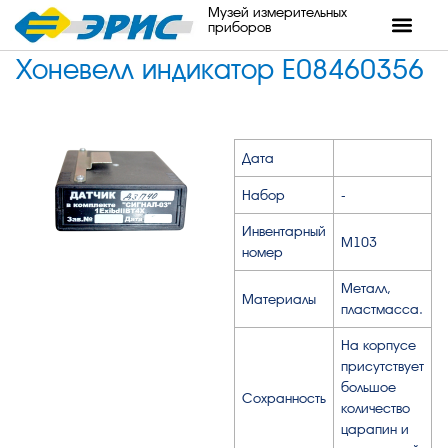
Музей измерительных
приборов
Хоневелл индикатор Е08460356
Дата
Набор
-
Инвентарный
М103
номер
Металл,
Материалы
пластмасса.
На корпусе
присутствует
большое
Сохранность
количество
царапин и