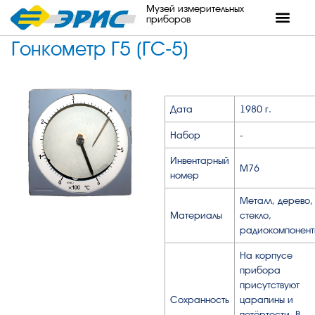
Музей измерительных
приборов
Гонкометр Г5 (ГС-5)
Дата
1980 г.
Набор
-
Инвентарный
М76
номер
Металл, дерево,
Материалы
стекло,
радиокомпонент
На корпусе
прибора
присутствуют
Сохранность
царапины и
потёртости. В