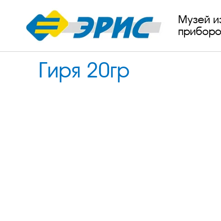
Музей и
приборо
Гиря 20гр