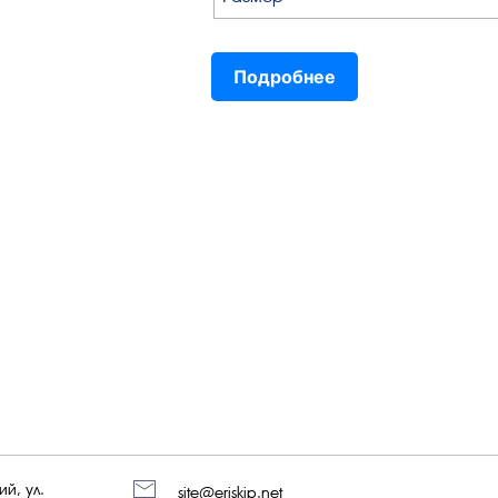
Подробнее
й, ул.
site@eriskip.net