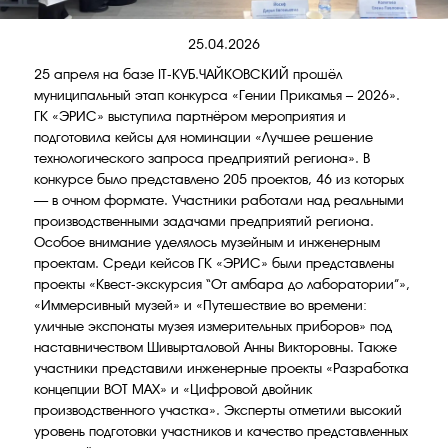
25.04.2026
25 апреля на базе IT-КУБ.ЧАЙКОВСКИЙ прошёл
муниципальный этап конкурса «Гении Прикамья – 2026».
ГК «ЭРИС» выступила партнёром мероприятия и
подготовила кейсы для номинации «Лучшее решение
технологического запроса предприятий региона». В
конкурсе было представлено 205 проектов, 46 из которых
— в очном формате. Участники работали над реальными
производственными задачами предприятий региона.
Особое внимание уделялось музейным и инженерным
проектам. Среди кейсов ГК «ЭРИС» были представлены
проекты «Квест-экскурсия “От амбара до лаборатории”»,
«Иммерсивный музей» и «Путешествие во времени:
уличные экспонаты музея измерительных приборов» под
наставничеством Шивырталовой Анны Викторовны. Также
участники представили инженерные проекты «Разработка
концепции BOT MAX» и «Цифровой двойник
производственного участка». Эксперты отметили высокий
уровень подготовки участников и качество представленных