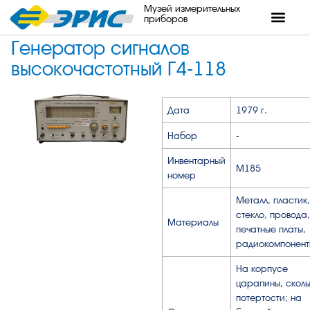
Музей измерительных
приборов
Генератор сигналов
высокочастотный Г4-118
Дата
1979 г.
Набор
-
Инвентарный
М185
номер
Металл, пластик,
стекло, провода,
Материалы
печатные платы,
радиокомпонент
На корпусе
царапины, сколы
потертости; на