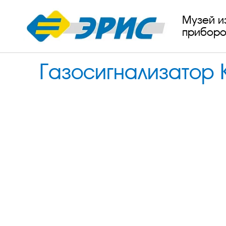
Музей и
приборо
Газосигнализатор