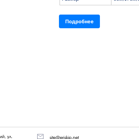
Подробнее
й, ул.
site@eriskip.net