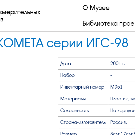
О Музее
змерительных
в
Библиотека прое
 КОМЕТА серии ИГС-98
Дата
2001 г.
Набор
-
Инвентарный номер
М951
Материалы
Пластик, м
Сохранность
На корпусе
Страна-изготовитель
Россия.
Размер
8см;17см;