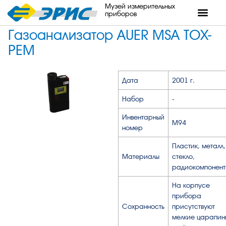
Музей измерительных
приборов
Газоанализатор AUER MSA TOX-
PEM
Дата
2001 г.
Набор
-
Инвентарный
М94
номер
Пластик, металл,
Материалы
стекло,
радиокомпонент
На корпусе
прибора
Сохранность
присутствуют
мелкие царапин