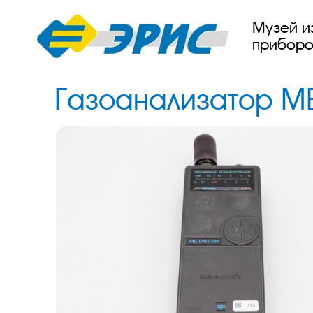
Музей и
приборо
Газоанализатор М