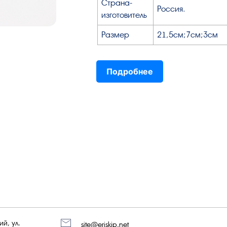
Страна-
Россия.
изготовитель
Размер
21,5см;7см;3см
Подробнее
й, ул.
site@eriskip.net