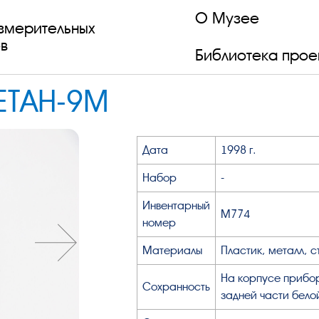
О Музее
змерительных
в
Библиотека прое
ЕТАН-9М
Дата
1998 г.
Набор
-
Инвентарный
М774
номер
Материалы
Пластик, металл, 
На корпусе прибор
Сохранность
задней части бело