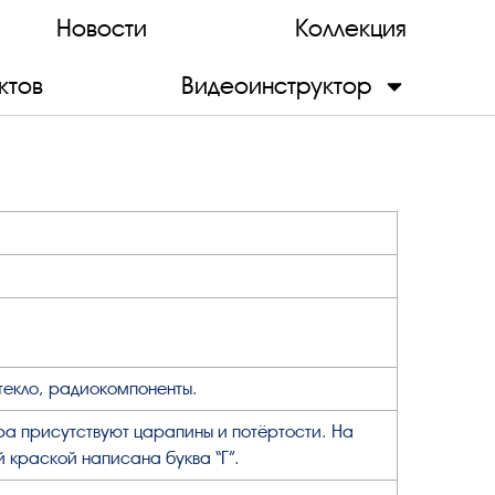
Новости
Коллекция
ктов
Видеоинструктор
стекло, радиокомпоненты.
а присутствуют царапины и потёртости. На
й краской написана буква “Г”.