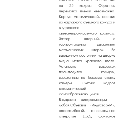
на 25 кадров. Обратная
перемотка плёнки невозможна.
Корпус металлический, состоит
из наружного съёмного кожуха и
внутреннего
светонепроницаемого корпуса.
Затвор шторный, с
горизонтальным движением
металлических шторок. Во
взведённом состоянии на шторке
видна метка красного цвета.
Установка выдержек
производится кольцом,
выведенным на боковую стенку
камеры. Счётчик кадров
автоматический
самосбрасывающийся.
Выдержка синхронизации —
любая.Объектив «Индустар-М»,
просветлённый, относительное
отверстие 1:3,5, фокусное