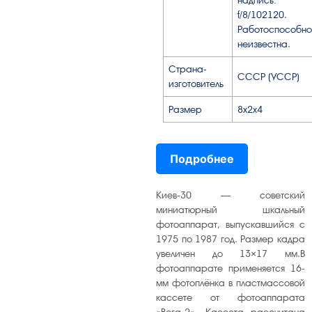
f/8/102120.
Работоспособно
неизвестна.
Страна-
СССР (УССР)
изготовитель
Размер
8х2х4
Подробнее
Киев-30 — советский
миниатюрный шкальный
фотоаппарат, выпускавшийся с
1975 по 1987 год. Размер кадра
увеличен до 13×17 мм.В
фотоаппарате применяется 16-
мм фотоплёнка в пластмассовой
кассете от фотоаппарата
«Вега-2». Кассета рассчитана