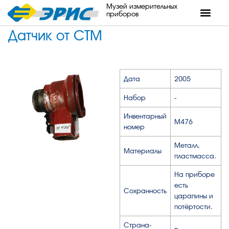
Музей измерительных
приборов
Датчик от СТМ
Дата
2005
Набор
-
Инвентарный
М476
номер
Металл,
Материалы
пластмасса.
На приборе
есть
Сохранность
царапины и
потёртости.
Страна-