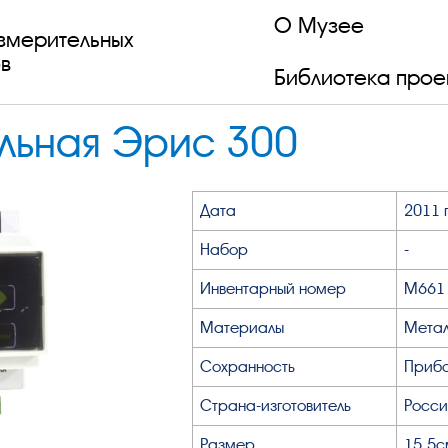
О Музее
змерительных
в
Библиотека прое
льная Эрис 300
Дата
2011 г
Набор
-
Инвентарный номер
М661
Материалы
Метал
Сохранность
Прибо
Страна-изготовитель
Росси
Размер
15,5с