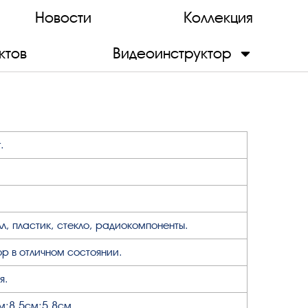
Новости
Коллекция
ктов
Видеоинструктор
.
л, пластик, стекло, радиокомпоненты.
р в отличном состоянии.
я.
м;8,5см;5,8см