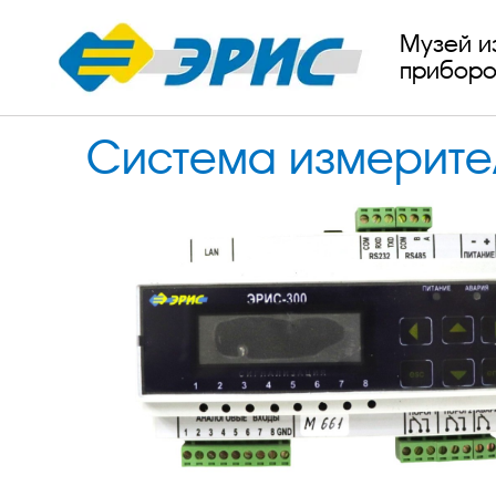
Музей и
приборо
Cистема измерите