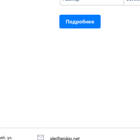
Подробнее
й, ул.
site@eriskip.net