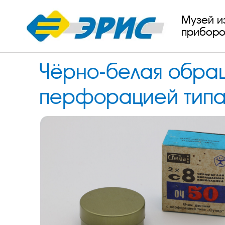
Музей и
приборо
Чёрно-белая обращ
перфорацией типа