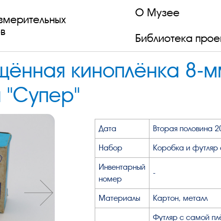
О Музее
змерительных
в
Библиотека прое
ённая киноплёнка 8-м
 "Супер"
Дата
Вторая половина 2
Набор
Коробка и футляр 
Инвентарный
-
номер
Материалы
Картон, металл
Футляр с самой пл