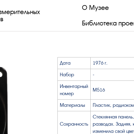
О Музее
змерительных
в
Библиотека прое
Дата
1976 г.
Набор
-
Инвентарный
М516
номер
Материалы
Пластик, радиоком
Стеклянная панел
Сохранность
разводах. Задняя,
изменила свой цве