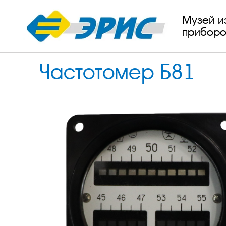
Музей и
приборо
Частотомер Б81