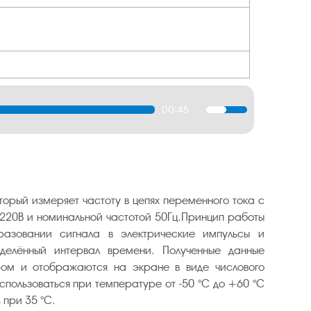
00:45
Используйте
клавиши
вверх/
вниз,
чтобы
увеличить
орый измеряет частоту в цепях переменного тока с
или
 220В и номинальной частотой 50Гц.Принцип работы
уменьшить
азовании сигнала в электрические импульсы и
громкость.
еделённый интервал времени. Полученные данные
ом и отображаются на экране в виде числового
спользоваться при температуре от -50 °С до +60 °C
 при 35 °C.