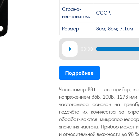
Страна-
СССР.
изготовитель
Размер
8см; 8см; 7,1см
Аудиоплеер
00:00
Подробнее
Частотомер В81 — это прибор, кот
напряжением 36В, 100В, 127В или
частотомера основан на преобр
подсчёте их количества за опр
обрабатываются микропроцессор
значения частоты. Прибор может и
и относительной влажности до 98 %