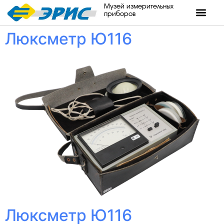
Музей измерительных
приборов
Люксметр Ю116
Люксметр Ю116