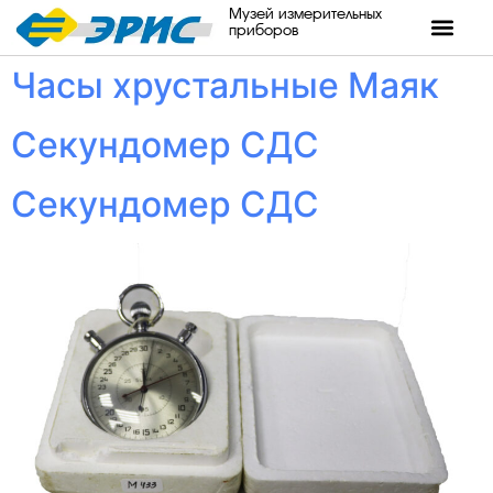
Музей измерительных
приборов
Часы хрустальные Маяк
Секундомер СДС
Секундомер СДС