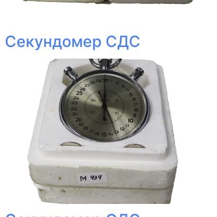
Секундомер СДС