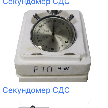
Секундомер СДС
Секундомер СДС