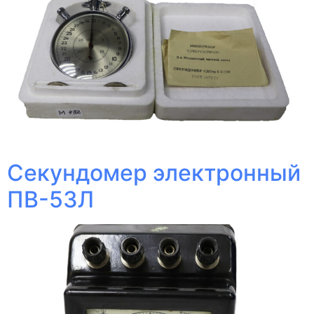
Секундомер электронный
ПВ-53Л