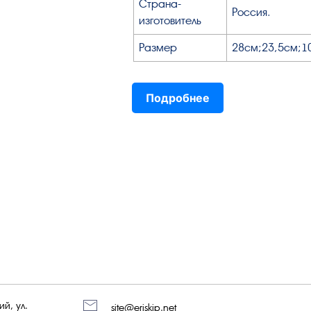
Страна-
Россия.
изготовитель
Размер
28см;23,5см;1
Подробнее
й, ул.
site@eriskip.net