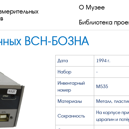
О Музее
змерительных
в
Библиотека прое
анных ВСН-БОЗНА
Дата
1994 г.
Набор
-
Инвентарный
М535
номер
Материалы
Металл, пласти
На корпусе при
Сохранность
царапин и потё