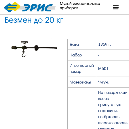
Музей измерительных
приборов
Безмен до 20 кг
Дата
1959 г.
Набор
-
Инвентарный
М501
номер
Материалы
Чугун.
На поверхности
весов
присутствуют
царапины,
потёртости,
шероховатости,
местами -