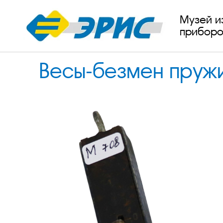
Музей и
приборо
Весы-безмен пружи