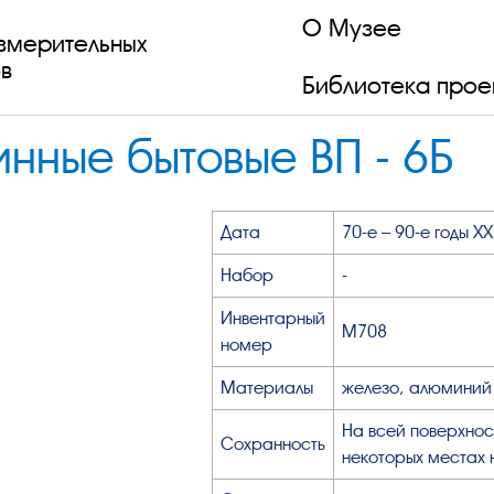
О Музее
змерительных
в
Библиотека прое
нные бытовые ВП - 6Б
Дата
70-е – 90-е годы X
Набор
-
Инвентарный
М708
номер
Материалы
железо, алюминий
На всей поверхнос
Сохранность
некоторых местах 