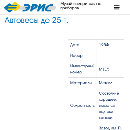
Музей измерительных
приборов
Автовесы до 25 т.
Дата
1954г.
Набор
-
Инвентарный
М115
номер
Материалы
Металл
Состояние
хорошее,
Сохранность
имеются
подтёки
краски.
Завод им. П.